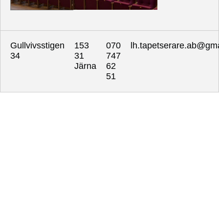
In
Gullvivsstigen
153
070
lh.tapetserare.ab@gm
34
31
747
Järna
62
51