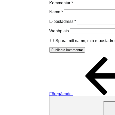
Kommentar
*
Namn
*
E-postadress
*
Webbplats
Spara mitt namn, min e-postadre
Inläggsnavigering
Föregående
inlägg
Föregående
Sök
efter: